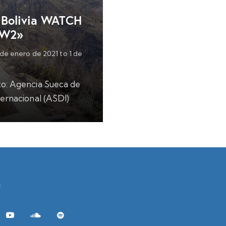
 Bolivia WATCH
BW2»
 de enero de 2021
to
1 de
to: Agencia Sueca de
ternacional (ASDI)
trativo en Bolivia
quisición): ONG Agua
AS)
rincipales Resultados
Programa Bolivia
 promover el
:
co,…