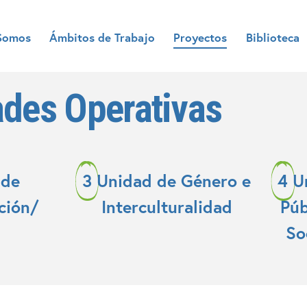
Somos
Ámbitos de Trabajo
Proyectos
Biblioteca
des Operativas
 de
3
Unidad de Género e
4
U
ción/
Interculturalidad
Púb
So