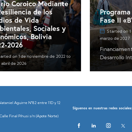
 rio Coroico Mediante
Programa
Resiliencia de los
Fase II «
ios de Vida
ientales, Sociales y
Started on
1
nómicos, Bolivia
marzo de 2027
22-2026
Financiamien
tarted on
1 de noviembre de 2022
to
Desarrollo In
 abril de 2026
Techo Adminis
(agente de ad
nciamiento: Ministerio Federal
Sustentable (
ooperación Económica y
Descripción/P
rrollo (BMZ), Caritas Alemania
Objetivo: El 
ritas Suiza
Nataniel Aguirre N°82 entre 11D y 12
WATCH busca
ripción/Principales Resultados
Síguenos en nuestras redes sociales
diálogo políti
tivo: El proyecto tiene el
alle Final Pihusi s/n (Apote Norte)
tivo de mejorar las condiciones
ida de las…