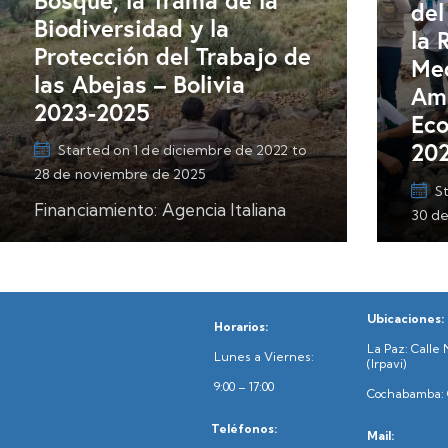
del
Biodiversidad y la
la 
Protección del Trabajo de
Med
las Abejas – Bolivia
Amb
2023-2025
Eco
20
Started on
1 de diciembre de 2022
to
28 de noviembre de 2025
S
Financiamiento: Agencia Italiana
30 de
para la Cooperación al Desarrollo
Fina
(AICS) Descripción/Principales
de C
Resultados Objetivo: El objetivo
Desa
del proyecto es proteger el
Ubicaciones:
Horarios:
y Ca
bosque a través del
La Paz: Calle 
Lunes a Viernes:
Desc
(Irpavi)
fortalecimiento de iniciativas de
9:00 – 17:00
Obje
Cochabamba: C
gestión ambiental y…
obje
Teléfonos:
Mail:
de v