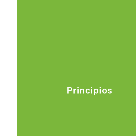
vida sustentables, que desa
integralmente los aspectos sociales, cu
económicos, saberes y conocimiento
pueblos en equilibrio con la madre tier
Principios