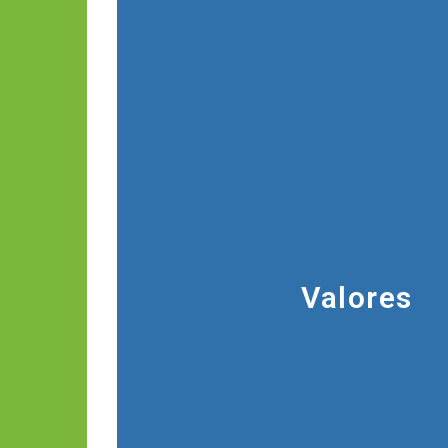
rrollen
promueven una gestión integral
lturales,
del agua y los sistemas de vida 
s de los
el sostenimiento de las ca
ra.
regeneración de la madre 
funciones productivas.
Valores