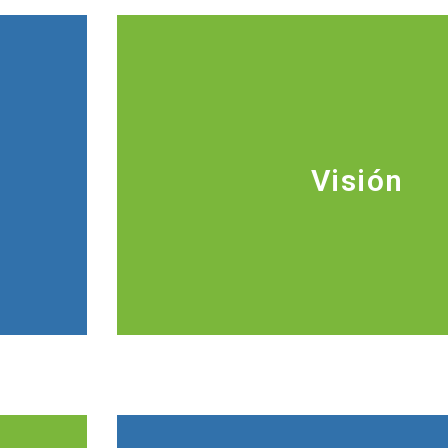
Visión
stentable
Comunidades locales, organizaci
 nacional
ciudadanas, agentes económicos 
temas de
gobiernos subnacionales y