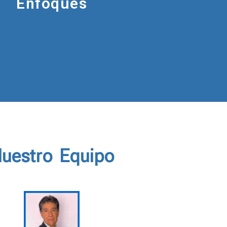
Enfoques
emos y
Profesionalidad
: Creemos e
el entusiasmo y esfuerzo, a
tipo de
preparación y formación co
para llevar a cabo nuestra la
,
manera.
tando y
 conocimientos y de ciencia requiere de un
s.
uestro Equipo
al en la gestión del agua y el medio ambient
a innovación, tanto tecnológica, metodológ
entre actores públicos, privados y actores s