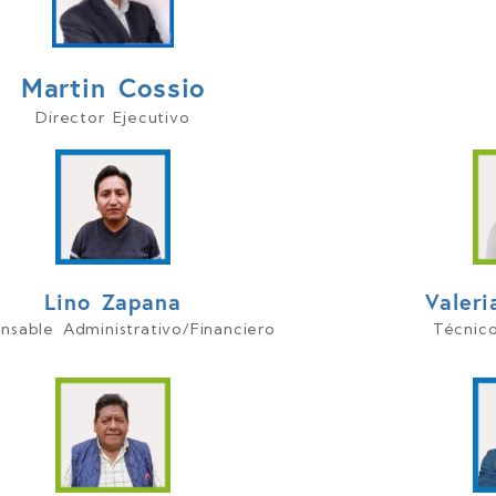
 del agua y el ambiente.
o de capacidades sociales y comunitarias, p
Martin Cossio
dana en la gestión colectiva y participativa.
Director Ejecutivo
Lino Zapana
Valer
nsable Administrativo/Financiero
Técnico