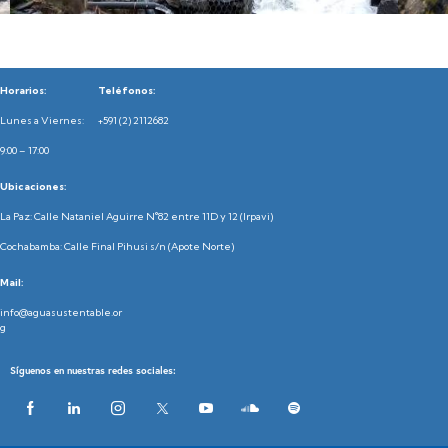
Horarios:
Teléfonos:
Lunes a Viernes:
+591 (2) 2112682
9:00 – 17:00
Ubicaciones:
La Paz: Calle Nataniel Aguirre N°82 entre 11D y 12 (Irpavi)
Cochabamba: Calle Final Pihusi s/n (Apote Norte)
Mail:
info@aguasustentable.or
g
Síguenos en nuestras redes sociales: