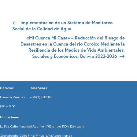
Implementación de un Sistema de Monitoreo
Social de la Calidad de Agua
«Mi Cuenca Mi Casa» – Reducción del Riesgo de
Desastres en la Cuenca del rio Coroico Mediante la
Resiliencia de los Medios de Vida Ambientales,
Sociales y Económicos, Bolivia 2022-2026
Horarios:
Teléfonos:
Lunes a Viernes:
+591 (2) 2112682
9:00 – 17:00
Ubicaciones:
La Paz: Calle Nataniel Aguirre N°82 entre 11D y 12 (Irpavi)
Cochabamba: Calle Final Pihusi s/n (Apote Norte)