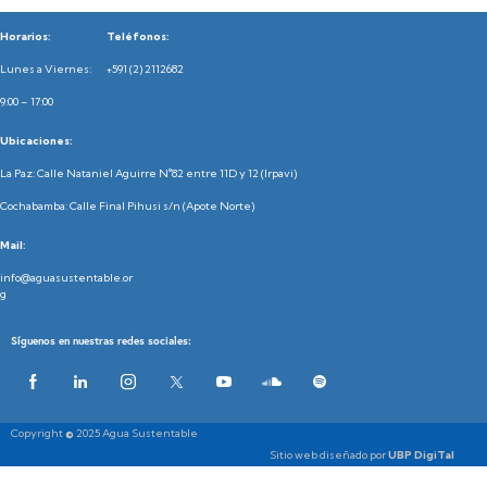
Horarios:
Teléfonos:
Lunes a Viernes:
+591 (2) 2112682
9:00 – 17:00
Ubicaciones:
La Paz: Calle Nataniel Aguirre N°82 entre 11D y 12 (Irpavi)
Cochabamba: Calle Final Pihusi s/n (Apote Norte)
Mail:
info@aguasustentable.or
g
Síguenos en nuestras redes sociales:
Copyright
©
2025 Agua Sustentable
Sitio web diseñado por
UBP DigiTal