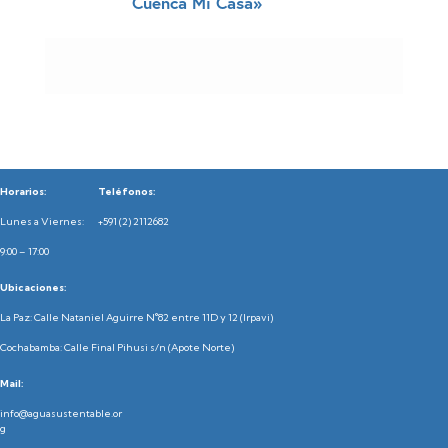
Cuenca Mi Casa»
Horarios:
Teléfonos:
Lunes a Viernes:
+591 (2) 2112682
9:00 – 17:00
Ubicaciones:
La Paz: Calle Nataniel Aguirre N°82 entre 11D y 12 (Irpavi)
Cochabamba: Calle Final Pihusi s/n (Apote Norte)
Mail:
info@aguasustentable.or
g