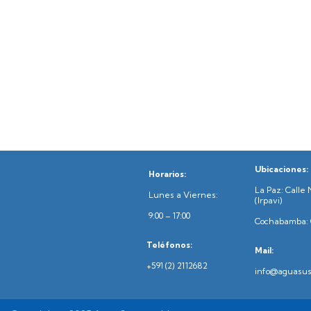
e
.
s
.
B
q
u
s
u
c
e
a
E
d
v
Ubicaciones:
Horarios:
e
a
La Paz: Calle 
n
Lunes a Viernes:
(Irpavi)
y
t
9:00 – 17:00
Cochabamba: C
o
v
Teléfonos:
Mail:
s
+591 (2) 2112682
info@aguasus
p
i
a