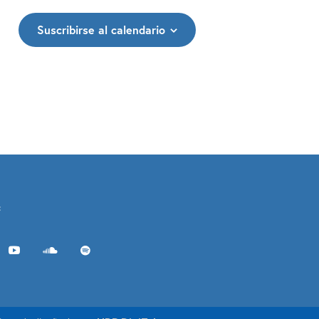
s
Suscribirse al calendario
d
e
E
v
e
n
t
:
o